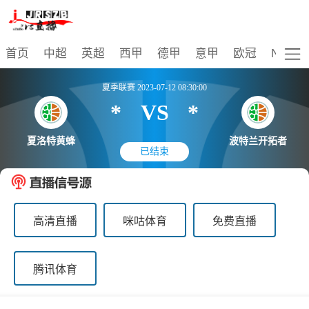
比赛
首页
中超
英超
西甲
德甲
意甲
欧冠
NBA
夏季联赛 2023-07-12 08:30:00
*
VS
*
夏洛特黄蜂
波特兰开拓者
已结束
高清直播
咪咕体育
免费直播
腾讯体育