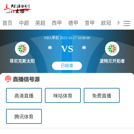
比赛
首页
中超
英超
西甲
德甲
意甲
欧冠
NBA
NBA季前 2023-10-17 10:00:00
*
VS
*
菲尼克斯太阳
波特兰开拓者
已结束
高清直播
咪咕体育
免费直播
腾讯体育