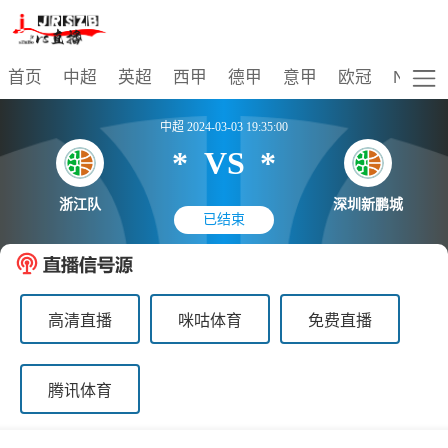
比赛
首页
中超
英超
西甲
德甲
意甲
欧冠
NBA
中超 2024-03-03 19:35:00
*
VS
*
浙江队
深圳新鹏城
已结束
高清直播
咪咕体育
免费直播
腾讯体育