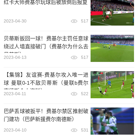
红卡大师费基尔玩球后被放倒后报复
2023-04-30
517
贝蒂斯扳回一球！费基尔主罚任意球
绕过人墙直接破门（费基尔为什么去
贝蒂斯）
2023-04-13
517
【集锦】友谊赛-费基尔攻入唯一进
球 曼联0-1不敌贝蒂斯（曼联b费尔
南德斯个人资料）
2023-04-11
522
巴萨丢球被扳平！费基尔禁区推射破
门建功（巴萨新援费尔南德斯）
2023-04-10
531