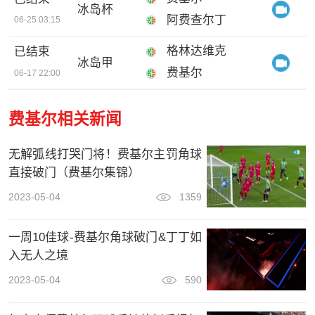
冰岛杯
阿费查尔丁
06-25 03:15
格林达维克
已结束
冰岛甲
费基尔
06-17 22:00
费基尔相关新闻
无解弧线打哭门将！费基尔主罚角球
直接破门（费基尔集锦）
2023-05-04
1359
一周10佳球-费基尔角球破门&丁丁如
入无人之境
2023-05-04
590