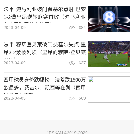
法甲-迪马利亚破门费基尔点射 巴黎
1-2遭里昂逆转联赛首败（迪马利亚
在大巴黎踢什么位置）
2023-04-09
684
法甲-穆萨登贝莱破门费基尔失点 里
昂3-2蒙彼利埃（里昂的穆萨·登贝莱
强吗）
2023-04-09
637
西甲球员身价跌幅榜：法蒂跌1500万
欧最多，费基尔、凯西等在列（西甲
球员身价更新）
2023-04-03
569
JRSKAN ©2019-2029