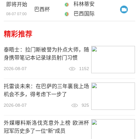
科林蒂安
即将开始
巴西杯
巴西国际
08-07 07:00
精彩推荐
泰晤士：拉门斯被誉为扑点大师，随
身携带笔记本记录球员射门习惯
2026-08-07
1152
托雷谈未来：在巴萨的三年裏我上场
机会不多，得考虑下一步了
2026-08-07
925
外媒曝料斯洛伐克意外上榜 欧洲杯
冠军历史多了一位“新”成员