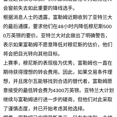
会窗前失去如此重要的锋线选手。
根据消息人士的透露，富勒姆近期收到了亚特兰大
的最后通牒，要求他们在48小时内降低穆尼斯500
0万英镑的要价。亚特兰大对此做出了明确警告，
表示如果富勒姆不愿意降低对穆尼斯的估价，他们
将会把目光转向其他目标。
上赛季，穆尼斯的表现极为优秀，富勒姆也一直在
期待获得理想的转会费用。因此，如果交易条件理
想，并且席尔瓦能够找到合适的替代者，富勒姆愿
意接受的最低转会费为4300万英镑。亚特兰大计划
继续与富勒姆进行进一步的磋商，但他们对此采取
了谨慎态度，并已开始考虑其他选择。