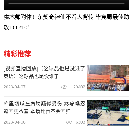
魔术师附体！东契奇神仙不看人背传 毕竟周最佳助
攻TOP10！
精彩推荐
[视频直播回放]（这球品也是没谁了
英语）这球品也是没谁了
2023-04-07
129402
库里切球左肩膀疑似受伤 疼痛难忍
返回更衣室 本场比赛不会回归
2023-04-06
6303