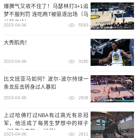
爆脾气又收不住了！马瑟林打3+1追
梦不服判罚 连吃两T被驱逐出场（马
林瑟步枪）
2023-04-06
5583
大秀肌肉！
2023-04-06
3180
比文班亚马如何？波尔-波尔持球一
条龙反击转身过人暴扣
2023-04-06
2838
上过哈佛打过NBA有过高光有总冠
军，他活成了每男生梦想中的样子
（哈佛出来的nba球员）
2023-04-06
2811