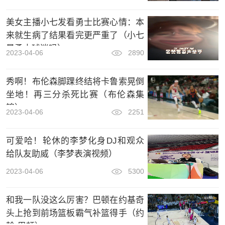
美女主播小七发看勇士比赛心情：本
来就生病了结果看完更严重了（小七
是勇士球迷吗）
2023-04-06
2890
秀啊！布伦森脚踝终结将卡鲁索晃倒
坐地！再三分杀死比赛（布伦森集
锦）
2023-04-06
2251
可爱哈！轮休的李梦化身DJ和观众
给队友助威（李梦表演视频）
2023-04-06
5300
和我一队没这么厉害？巴顿在约基奇
头上抢到前场篮板霸气补篮得手（约