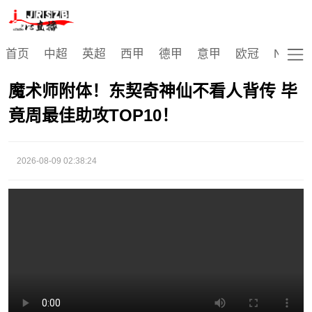
视频播放
首页
中超
英超
西甲
德甲
意甲
欧冠
NBA
魔术师附体！东契奇神仙不看人背传 毕
竟周最佳助攻TOP10！
2026-08-09 02:38:24